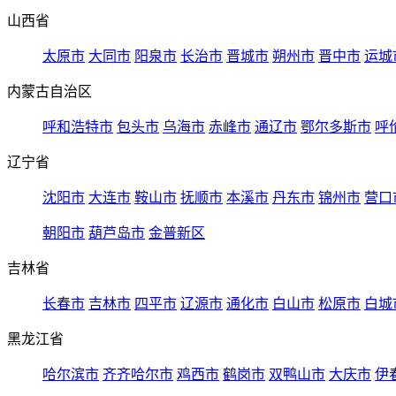
山西省
太原市
大同市
阳泉市
长治市
晋城市
朔州市
晋中市
运城
内蒙古自治区
呼和浩特市
包头市
乌海市
赤峰市
通辽市
鄂尔多斯市
呼
辽宁省
沈阳市
大连市
鞍山市
抚顺市
本溪市
丹东市
锦州市
营口
朝阳市
葫芦岛市
金普新区
吉林省
长春市
吉林市
四平市
辽源市
通化市
白山市
松原市
白城
黑龙江省
哈尔滨市
齐齐哈尔市
鸡西市
鹤岗市
双鸭山市
大庆市
伊