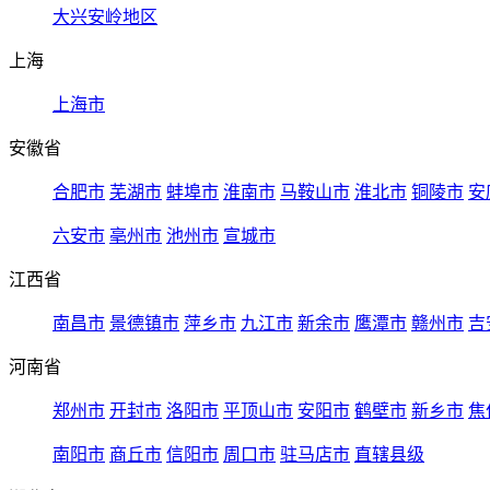
大兴安岭地区
上海
上海市
安徽省
合肥市
芜湖市
蚌埠市
淮南市
马鞍山市
淮北市
铜陵市
安
六安市
亳州市
池州市
宣城市
江西省
南昌市
景德镇市
萍乡市
九江市
新余市
鹰潭市
赣州市
吉
河南省
郑州市
开封市
洛阳市
平顶山市
安阳市
鹤壁市
新乡市
焦
南阳市
商丘市
信阳市
周口市
驻马店市
直辖县级