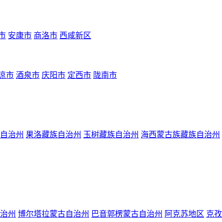
市
安康市
商洛市
西咸新区
凉市
酒泉市
庆阳市
定西市
陇南市
自治州
果洛藏族自治州
玉树藏族自治州
海西蒙古族藏族自治州
治州
博尔塔拉蒙古自治州
巴音郭楞蒙古自治州
阿克苏地区
克孜