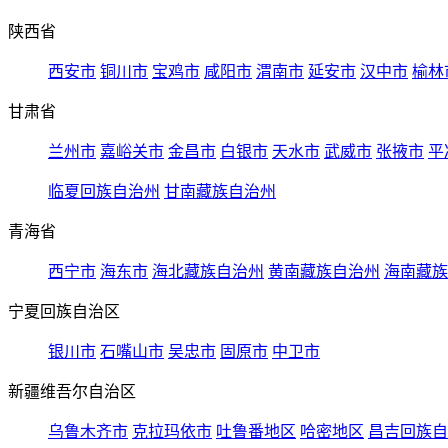
陕西省
西安市
铜川市
宝鸡市
咸阳市
渭南市
延安市
汉中市
榆林
甘肃省
兰州市
嘉峪关市
金昌市
白银市
天水市
武威市
张掖市
平
临夏回族自治州
甘南藏族自治州
青海省
西宁市
海东市
海北藏族自治州
黄南藏族自治州
海南藏族
宁夏回族自治区
银川市
石嘴山市
吴忠市
固原市
中卫市
新疆维吾尔自治区
乌鲁木齐市
克拉玛依市
吐鲁番地区
哈密地区
昌吉回族自