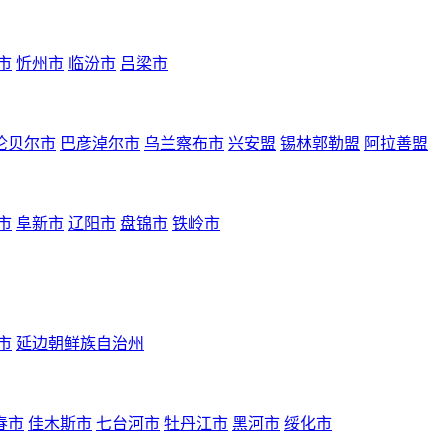
市
忻州市
临汾市
吕梁市
伦贝尔市
巴彦淖尔市
乌兰察布市
兴安盟
锡林郭勒盟
阿拉善盟
市
阜新市
辽阳市
盘锦市
铁岭市
市
延边朝鲜族自治州
春市
佳木斯市
七台河市
牡丹江市
黑河市
绥化市