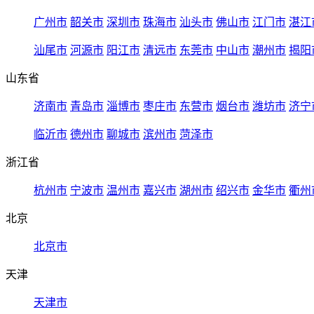
广州市
韶关市
深圳市
珠海市
汕头市
佛山市
江门市
湛江
汕尾市
河源市
阳江市
清远市
东莞市
中山市
潮州市
揭阳
山东省
济南市
青岛市
淄博市
枣庄市
东营市
烟台市
潍坊市
济宁
临沂市
德州市
聊城市
滨州市
菏泽市
浙江省
杭州市
宁波市
温州市
嘉兴市
湖州市
绍兴市
金华市
衢州
北京
北京市
天津
天津市