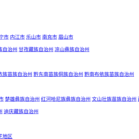
宁市
内江市
乐山市
南充市
眉山市
族自治州
甘孜藏族自治州
凉山彝族自治州
依族苗族自治州
黔东南苗族侗族自治州
黔南布依族苗族自治州
市
楚雄彝族自治州
红河哈尼族彝族自治州
文山壮族苗族自治州
州
迪庆藏族自治州
芝地区