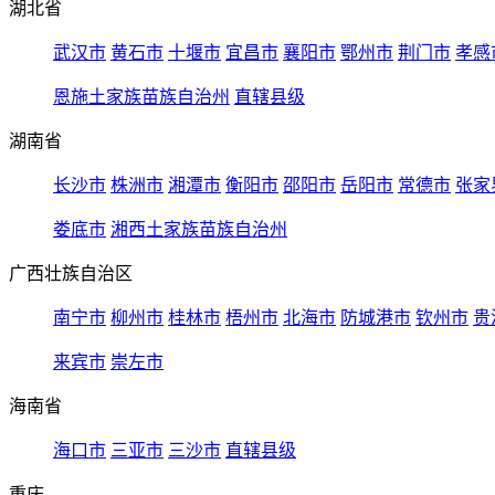
湖北省
武汉市
黄石市
十堰市
宜昌市
襄阳市
鄂州市
荆门市
孝感
恩施土家族苗族自治州
直辖县级
湖南省
长沙市
株洲市
湘潭市
衡阳市
邵阳市
岳阳市
常德市
张家
娄底市
湘西土家族苗族自治州
广西壮族自治区
南宁市
柳州市
桂林市
梧州市
北海市
防城港市
钦州市
贵
来宾市
崇左市
海南省
海口市
三亚市
三沙市
直辖县级
重庆