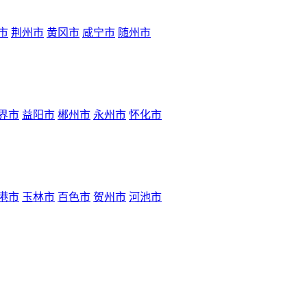
市
荆州市
黄冈市
咸宁市
随州市
界市
益阳市
郴州市
永州市
怀化市
港市
玉林市
百色市
贺州市
河池市