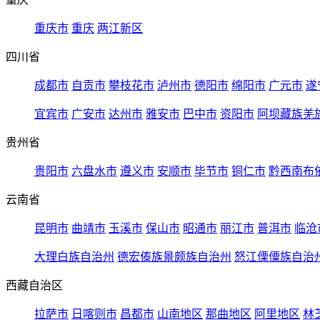
重庆市
重庆
两江新区
四川省
成都市
自贡市
攀枝花市
泸州市
德阳市
绵阳市
广元市
遂
宜宾市
广安市
达州市
雅安市
巴中市
资阳市
阿坝藏族羌
贵州省
贵阳市
六盘水市
遵义市
安顺市
毕节市
铜仁市
黔西南布
云南省
昆明市
曲靖市
玉溪市
保山市
昭通市
丽江市
普洱市
临沧
大理白族自治州
德宏傣族景颇族自治州
怒江傈僳族自治
西藏自治区
拉萨市
日喀则市
昌都市
山南地区
那曲地区
阿里地区
林