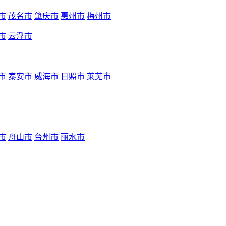
市
茂名市
肇庆市
惠州市
梅州市
市
云浮市
市
泰安市
威海市
日照市
莱芜市
市
舟山市
台州市
丽水市