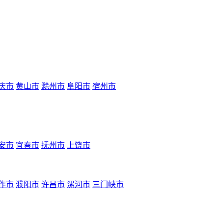
庆市
黄山市
滁州市
阜阳市
宿州市
安市
宜春市
抚州市
上饶市
作市
濮阳市
许昌市
漯河市
三门峡市