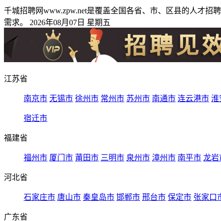
千城招聘网www.zpw.net是覆盖全国各省、市、区县的
需求。 2026年08月07日 星期五
江苏省
南京市
无锡市
徐州市
常州市
苏州市
南通市
连云港市
淮
宿迁市
福建省
福州市
厦门市
莆田市
三明市
泉州市
漳州市
南平市
龙岩
河北省
石家庄市
唐山市
秦皇岛市
邯郸市
邢台市
保定市
张家口
广东省