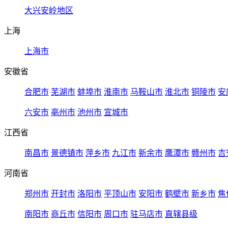
大兴安岭地区
上海
上海市
安徽省
合肥市
芜湖市
蚌埠市
淮南市
马鞍山市
淮北市
铜陵市
安
六安市
亳州市
池州市
宣城市
江西省
南昌市
景德镇市
萍乡市
九江市
新余市
鹰潭市
赣州市
吉
河南省
郑州市
开封市
洛阳市
平顶山市
安阳市
鹤壁市
新乡市
焦
南阳市
商丘市
信阳市
周口市
驻马店市
直辖县级