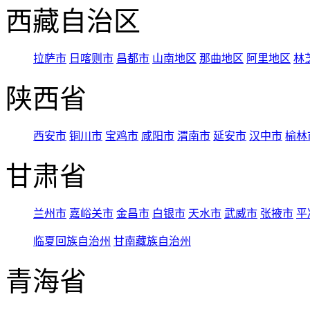
西藏自治区
拉萨市
日喀则市
昌都市
山南地区
那曲地区
阿里地区
林
陕西省
西安市
铜川市
宝鸡市
咸阳市
渭南市
延安市
汉中市
榆林
甘肃省
兰州市
嘉峪关市
金昌市
白银市
天水市
武威市
张掖市
平
临夏回族自治州
甘南藏族自治州
青海省