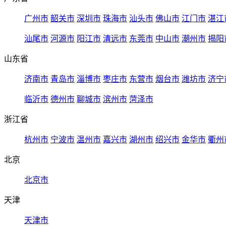
广州市
韶关市
深圳市
珠海市
汕头市
佛山市
江门市
湛江
汕尾市
河源市
阳江市
清远市
东莞市
中山市
潮州市
揭阳
山东省
济南市
青岛市
淄博市
枣庄市
东营市
烟台市
潍坊市
济宁
临沂市
德州市
聊城市
滨州市
菏泽市
浙江省
杭州市
宁波市
温州市
嘉兴市
湖州市
绍兴市
金华市
衢州
北京
北京市
天津
天津市