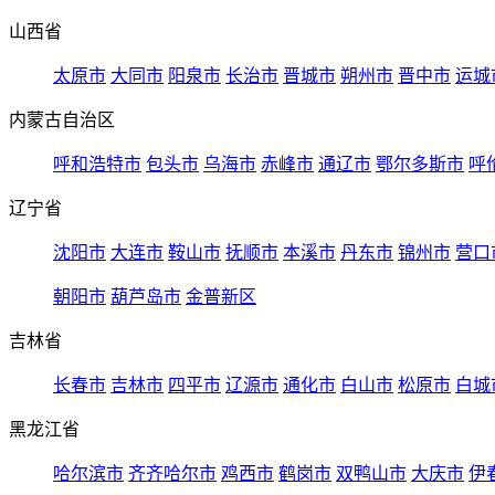
山西省
太原市
大同市
阳泉市
长治市
晋城市
朔州市
晋中市
运城
内蒙古自治区
呼和浩特市
包头市
乌海市
赤峰市
通辽市
鄂尔多斯市
呼
辽宁省
沈阳市
大连市
鞍山市
抚顺市
本溪市
丹东市
锦州市
营口
朝阳市
葫芦岛市
金普新区
吉林省
长春市
吉林市
四平市
辽源市
通化市
白山市
松原市
白城
黑龙江省
哈尔滨市
齐齐哈尔市
鸡西市
鹤岗市
双鸭山市
大庆市
伊