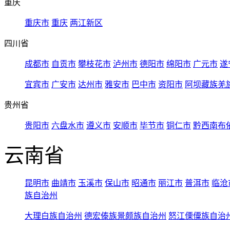
重庆
重庆市
重庆
两江新区
四川省
成都市
自贡市
攀枝花市
泸州市
德阳市
绵阳市
广元市
遂
宜宾市
广安市
达州市
雅安市
巴中市
资阳市
阿坝藏族羌
贵州省
贵阳市
六盘水市
遵义市
安顺市
毕节市
铜仁市
黔西南布
云南省
昆明市
曲靖市
玉溪市
保山市
昭通市
丽江市
普洱市
临沧
族自治州
大理白族自治州
德宏傣族景颇族自治州
怒江傈僳族自治