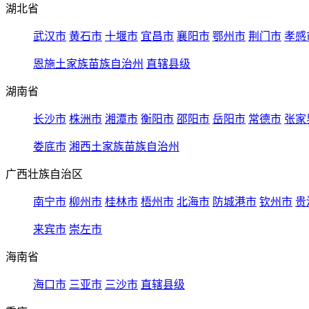
湖北省
武汉市
黄石市
十堰市
宜昌市
襄阳市
鄂州市
荆门市
孝感
恩施土家族苗族自治州
直辖县级
湖南省
长沙市
株洲市
湘潭市
衡阳市
邵阳市
岳阳市
常德市
张家
娄底市
湘西土家族苗族自治州
广西壮族自治区
南宁市
柳州市
桂林市
梧州市
北海市
防城港市
钦州市
贵
来宾市
崇左市
海南省
海口市
三亚市
三沙市
直辖县级