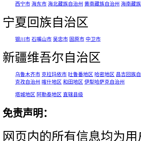
西宁市
海东市
海北藏族自治州
黄南藏族自治州
海南藏族
宁夏回族自治区
银川市
石嘴山市
吴忠市
固原市
中卫市
新疆维吾尔自治区
乌鲁木齐市
克拉玛依市
吐鲁番地区
哈密地区
昌吉回族自
克孜自治州
喀什地区
和田地区
伊犁哈萨克自治州
塔城地区
阿勒泰地区
直辖县级
免责声明：
网页内的所有信息均为用