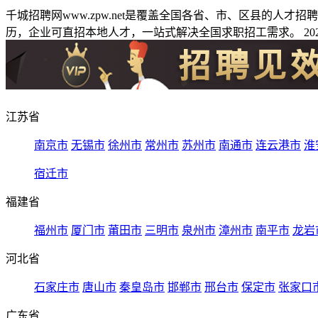
千城招聘网www.zpw.net是覆盖全国各省、市、区县的人
历，企业可直招本地人才，一站式解决全国求职招工需求。 2026
江苏省
南京市
无锡市
徐州市
常州市
苏州市
南通市
连云港市
淮
宿迁市
福建省
福州市
厦门市
莆田市
三明市
泉州市
漳州市
南平市
龙岩
河北省
石家庄市
唐山市
秦皇岛市
邯郸市
邢台市
保定市
张家口
广东省