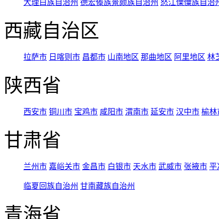
大理白族自治州
德宏傣族景颇族自治州
怒江傈僳族自治
西藏自治区
拉萨市
日喀则市
昌都市
山南地区
那曲地区
阿里地区
林
陕西省
西安市
铜川市
宝鸡市
咸阳市
渭南市
延安市
汉中市
榆林
甘肃省
兰州市
嘉峪关市
金昌市
白银市
天水市
武威市
张掖市
平
临夏回族自治州
甘南藏族自治州
青海省