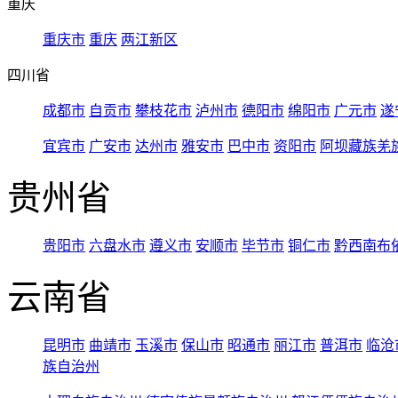
重庆
重庆市
重庆
两江新区
四川省
成都市
自贡市
攀枝花市
泸州市
德阳市
绵阳市
广元市
遂
宜宾市
广安市
达州市
雅安市
巴中市
资阳市
阿坝藏族羌
贵州省
贵阳市
六盘水市
遵义市
安顺市
毕节市
铜仁市
黔西南布
云南省
昆明市
曲靖市
玉溪市
保山市
昭通市
丽江市
普洱市
临沧
族自治州