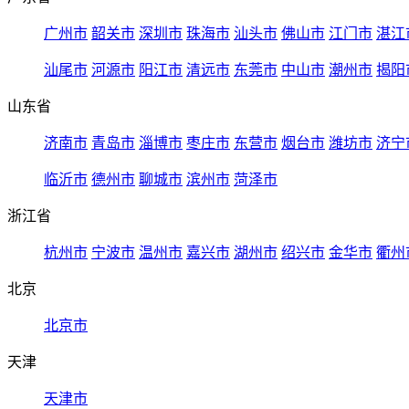
广州市
韶关市
深圳市
珠海市
汕头市
佛山市
江门市
湛江
汕尾市
河源市
阳江市
清远市
东莞市
中山市
潮州市
揭阳
山东省
济南市
青岛市
淄博市
枣庄市
东营市
烟台市
潍坊市
济宁
临沂市
德州市
聊城市
滨州市
菏泽市
浙江省
杭州市
宁波市
温州市
嘉兴市
湖州市
绍兴市
金华市
衢州
北京
北京市
天津
天津市