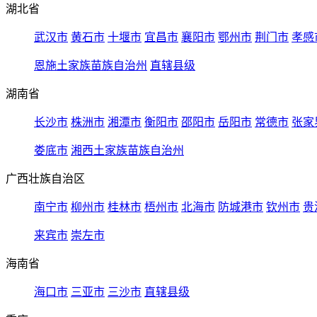
湖北省
武汉市
黄石市
十堰市
宜昌市
襄阳市
鄂州市
荆门市
孝感
恩施土家族苗族自治州
直辖县级
湖南省
长沙市
株洲市
湘潭市
衡阳市
邵阳市
岳阳市
常德市
张家
娄底市
湘西土家族苗族自治州
广西壮族自治区
南宁市
柳州市
桂林市
梧州市
北海市
防城港市
钦州市
贵
来宾市
崇左市
海南省
海口市
三亚市
三沙市
直辖县级