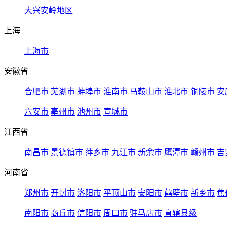
大兴安岭地区
上海
上海市
安徽省
合肥市
芜湖市
蚌埠市
淮南市
马鞍山市
淮北市
铜陵市
安
六安市
亳州市
池州市
宣城市
江西省
南昌市
景德镇市
萍乡市
九江市
新余市
鹰潭市
赣州市
吉
河南省
郑州市
开封市
洛阳市
平顶山市
安阳市
鹤壁市
新乡市
焦
南阳市
商丘市
信阳市
周口市
驻马店市
直辖县级