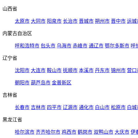
山西省
太原市
大同市
阳泉市
长治市
晋城市
朔州市
晋中市
运城
内蒙古自治区
呼和浩特市
包头市
乌海市
赤峰市
通辽市
鄂尔多斯市
呼
辽宁省
沈阳市
大连市
鞍山市
抚顺市
本溪市
丹东市
锦州市
营口
朝阳市
葫芦岛市
金普新区
吉林省
长春市
吉林市
四平市
辽源市
通化市
白山市
松原市
白城
黑龙江省
哈尔滨市
齐齐哈尔市
鸡西市
鹤岗市
双鸭山市
大庆市
伊