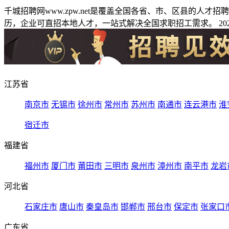
千城招聘网www.zpw.net是覆盖全国各省、市、区县的人
历，企业可直招本地人才，一站式解决全国求职招工需求。 2026
江苏省
南京市
无锡市
徐州市
常州市
苏州市
南通市
连云港市
淮
宿迁市
福建省
福州市
厦门市
莆田市
三明市
泉州市
漳州市
南平市
龙岩
河北省
石家庄市
唐山市
秦皇岛市
邯郸市
邢台市
保定市
张家口
广东省