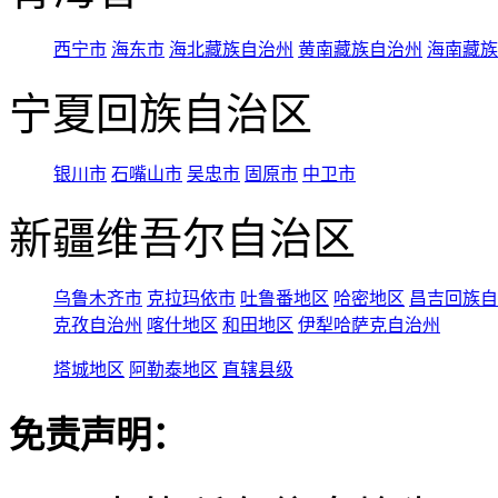
西宁市
海东市
海北藏族自治州
黄南藏族自治州
海南藏族
宁夏回族自治区
银川市
石嘴山市
吴忠市
固原市
中卫市
新疆维吾尔自治区
乌鲁木齐市
克拉玛依市
吐鲁番地区
哈密地区
昌吉回族自
克孜自治州
喀什地区
和田地区
伊犁哈萨克自治州
塔城地区
阿勒泰地区
直辖县级
免责声明：